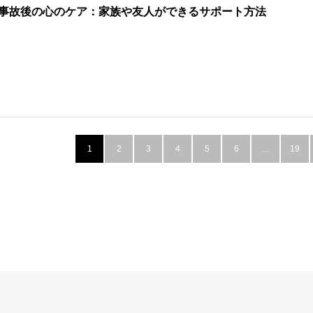
事故後の心のケア：家族や友人ができるサポート方法
1
2
3
4
5
6
…
19