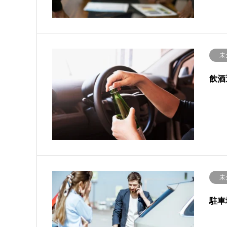
未
飲酒
未
駐車