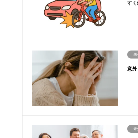
すく
未
意外
未