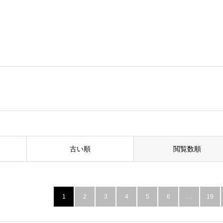
古い順
閲覧数順
1
2
3
4
5
6
…
19