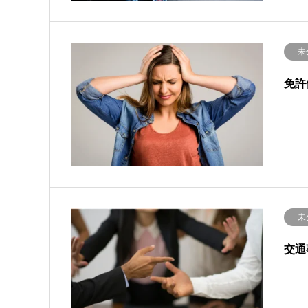
未
免許
未
交通