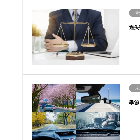
未
過失
未
季節