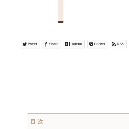
Tweet
Share
Hatena
Pocket
RSS
目次