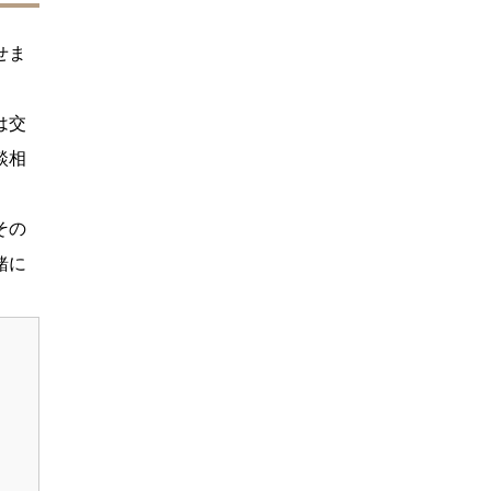
せま
は交
談相
その
緒に