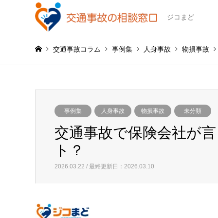
ジコまど
交通事故コラム
事例集
人身事故
物損事故
事例集
人身事故
物損事故
未分類
交通事故で保険会社が言
ト？
2026.03.22 / 最終更新日：2026.03.10