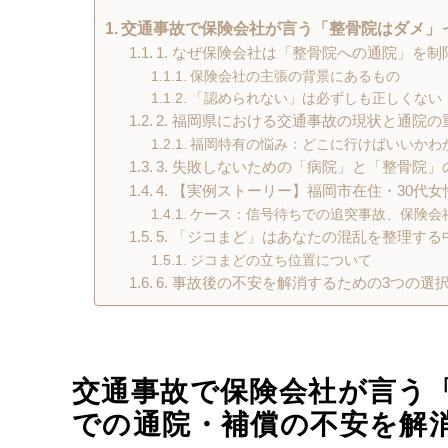
交通事故で保険会社が言う「整骨院はダメ」
1. なぜ保険会社は「整骨院への通院」を
保険会社の主張の背景にあるもの
「認められない」は必ずしも正しくない
2. 福岡県における交通事故の現状と通院の
福岡特有の悩み：どこに行けばいいかわ
3. 失敗しないための「病院」と「整骨院」
4. 【実例ストーリー】福岡市在住・30代
ケース：信号待ちでの追突事故、保険会
5. 「ジコまど」はあなたの混乱を整理す
ジコまどの立ち位置について
6. 事故後の不安を解消するための3つの選
交通事故で保険会社が言う
での通院・補償の不安を解