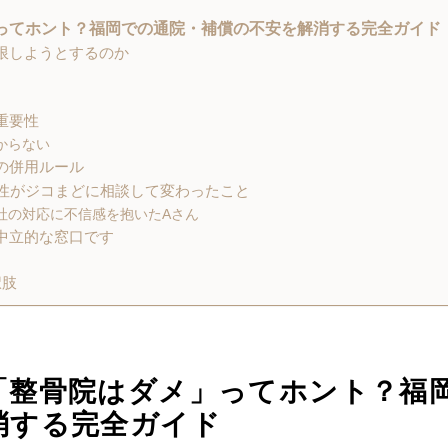
ってホント？福岡での通院・補償の不安を解消する完全ガイド
制限しようとするのか
重要性
からない
の併用ルール
女性がジコまどに相談して変わったこと
社の対応に不信感を抱いたAさん
る中立的な窓口です
択肢
「整骨院はダメ」ってホント？福
消する完全ガイド