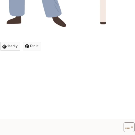
feedly
Pin it