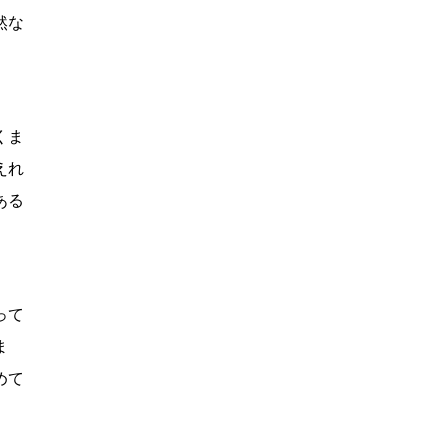
然な
くま
えれ
ある
って
ま
めて