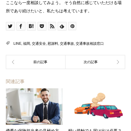
ここなら一度相談してみよう。 そう自然に感じていただける場
所であり続けたいと、私たちは考えています。
LINE
,
福岡
,
交通安全
,
慰謝料
,
交通事故
,
交通事故相談窓口
関連記事
優秀な保険担当者の見極め方
軽い接触でも届け出は必要？