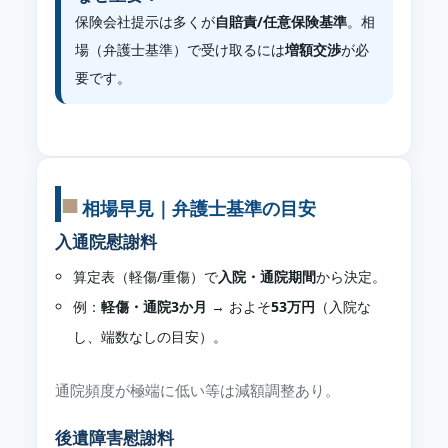
保険会社提示は多くが
自賠責/任意保険基準
。相
場（弁護士基準）で受け取るには
増額交渉
が必
要です。
相場早見｜弁護士基準の目安
入通院慰謝料
算定表（軽傷/重傷）で
入院・通院期間
から決定。
例：
軽傷・通院3か月
→ およそ
53万円
（入院な
し、端数なしの目安）。
通院頻度が極端に低い等は減額調整あり。
後遺障害慰謝料