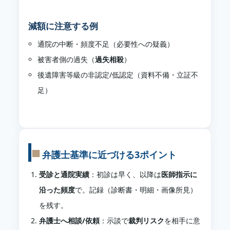
減額に注意する例
通院の中断・頻度不足（必要性への疑義）
被害者側の過失（
過失相殺
）
後遺障害等級の非認定/低認定（資料不備・立証不
足）
弁護士基準に近づける3ポイント
受診と通院実績
：初診は早く、以降は
医師指示に
沿った頻度
で。記録（診断書・明細・画像所見）
を残す。
弁護士へ相談/依頼
：示談で
裁判リスク
を相手に意