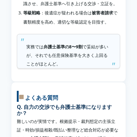
識させ、弁護士基準へ引き上げる交渉・立証を。
等級戦略
：後遺症が疑われる場合は
被害者請求
で
書類精度を高め、適切な等級認定を目指す。
実務では
弁護士基準の8〜9割
で妥結が多い
が、それでも任意保険基準を大きく上回る
ことがほとんど。
よくある質問
Q. 自力の交渉でも弁護士基準になります
か？
難しいのが実情です。根拠提示・裁判想定の主張立
証・時効/損益相殺/既払い整理など総合対応が必要な