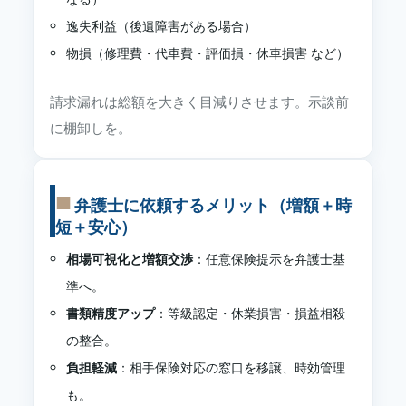
逸失利益（後遺障害がある場合）
物損（修理費・代車費・評価損・休車損害 など）
請求漏れは総額を大きく目減りさせます。示談前
に棚卸しを。
弁護士に依頼するメリット（増額＋時
短＋安心）
相場可視化と増額交渉
：任意保険提示を弁護士基
準へ。
書類精度アップ
：等級認定・休業損害・損益相殺
の整合。
負担軽減
：相手保険対応の窓口を移譲、時効管理
も。