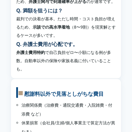
ため、
弁護士関与で到達確率が上がる
のが通常です。
Q. 満額を狙うには？
裁判での決着が基本。ただし時間・コスト負担が増え
るため、
示談での高水準着地
（8〜9割）を現実解とす
るケースが多いです。
Q. 弁護士費用が心配です。
弁護士費用特約
で自己負担ゼロ〜小額になる例が多
数。自動車以外の保険や家族名義に付いていること
も。
慰謝料以外で見落としがちな費目
治療関係費（治療費・通院交通費・入院雑費・付
添費 など）
休業損害（会社員/主婦/個人事業主で算定方法が異
なる）