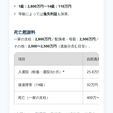
1級：2,800万円
〜
14級：110万円
等級によっては
逸失利益
も加算。
死亡慰謝料
一家の支柱：
2,800万円
／配偶者・母親：
2,500万円
／
その他：
2,000〜2,500万円
（遺族分含む目安）。
項目
自賠責基準
入通院（軽傷・通院3か月）*
25.8万円
後遺障害（14級）
32万円
死亡（一家の支柱）
400万〜1,350万