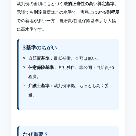
裁判例の蓄積にもとづく
法的正当性の高い算定基準
。
示談でも到達目標はこの水準で、実務上は
8〜9割程度
での着地が多い一方、自賠責/任意保険基準より大幅
に高水準です。
3基準のちがい
自賠責基準
：最低補償。金額は低い。
任意保険基準
：各社独自。非公開・自賠責+α
程度。
弁護士基準
：裁判例準拠。もっとも高く妥
当。
なぜ重要？