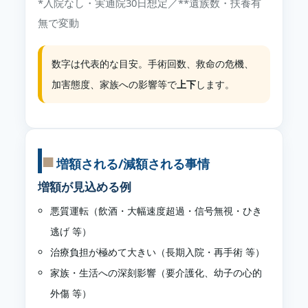
*入院なし・実通院30日想定／**遺族数・扶養有
無で変動
数字は代表的な目安。手術回数、救命の危機、
加害態度、家族への影響等で
上下
します。
増額される/減額される事情
増額が見込める例
悪質運転（飲酒・大幅速度超過・信号無視・ひき
逃げ 等）
治療負担が極めて大きい（長期入院・再手術 等）
家族・生活への深刻影響（要介護化、幼子の心的
外傷 等）