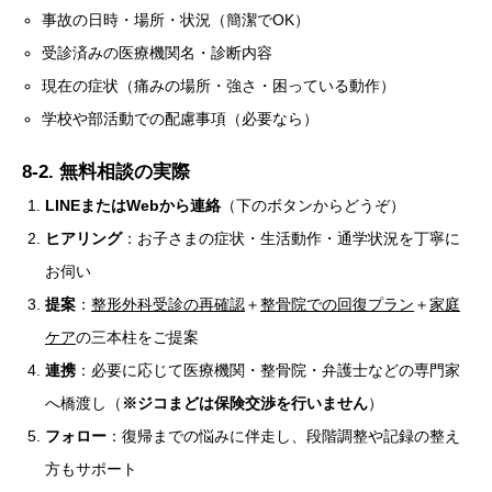
事故の日時・場所・状況（簡潔でOK）
受診済みの医療機関名・診断内容
現在の症状（痛みの場所・強さ・困っている動作）
学校や部活動での配慮事項（必要なら）
8-2. 無料相談の実際
LINEまたはWebから連絡
（下のボタンからどうぞ）
ヒアリング
：お子さまの症状・生活動作・通学状況を丁寧に
お伺い
提案
：
整形外科受診の再確認
＋
整骨院での回復プラン
＋
家庭
ケア
の三本柱をご提案
連携
：必要に応じて医療機関・整骨院・弁護士などの専門家
へ橋渡し（
※ジコまどは保険交渉を行いません
）
フォロー
：復帰までの悩みに伴走し、段階調整や記録の整え
方もサポート