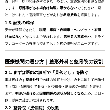
首・背中・頭部の痛みや吐き気、めまい、意識混濁の有無を観察
します。
頸部痛がある場合は無理に動かさない
でください。嘔
吐・けいれん・意識障害などがあれば
救急搬送
を選択します。
1-3. 証拠の確保
安全が確保できたら、
現場・車両・自転車・ヘルメット・衣服・
路面状況
などをスマホで記録します。
第三者の連絡先
や、ドライ
ブレコーダーの有無も控えておくと後の説明がスムーズです。
医療機関の選び方｜整形外科と整骨院の役割
2-1. まずは医師の診断で「見落とし」を防ぐ
事故後は必ず
整形外科
で医師の診察を受け、必要に応じて画像検
査（X線・MRI等）で骨折・靭帯損傷・脳振盪の可能性を確認し
ます。
初診が遅れると因果関係の説明が難しくなる
ため、当日～
数日以内の受診が推奨されます。
2-2. 整骨院（接骨院）の役割