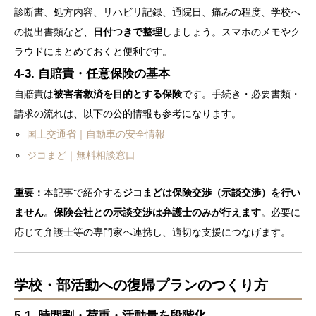
診断書、処方内容、リハビリ記録、通院日、痛みの程度、学校へ
の提出書類など、
日付つきで整理
しましょう。スマホのメモやク
ラウドにまとめておくと便利です。
4-3. 自賠責・任意保険の基本
自賠責は
被害者救済を目的とする保険
です。手続き・必要書類・
請求の流れは、以下の公的情報も参考になります。
国土交通省｜自動車の安全情報
ジコまど｜無料相談窓口
重要：
本記事で紹介する
ジコまどは保険交渉（示談交渉）を行い
ません
。
保険会社との示談交渉は弁護士のみが行えます
。必要に
応じて弁護士等の専門家へ連携し、適切な支援につなげます。
学校・部活動への復帰プランのつくり方
5-1. 時間割・荷重・活動量を段階化