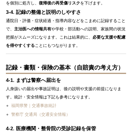
を個別に処方し、
復帰後の再受傷リスク
を下げます。
3-4. 記録の整備と説明のしやすさ
通院日・評価・症状経過・指導内容などをこまめに記録すること
で、
主治医への情報共有
や学校・部活動への説明、家族間の状況
把握がスムーズになります。これは結果的に、
必要な支援や配慮
を得やすくする
ことにもつながります。
記録・書類・保険の基本（自賠責の考え方）
4-1. まずは警察へ届出を
人身扱いの届出や事故証明は、後の説明や支援の前提になりま
す。統計・安全情報は下記も参考になります。
福岡県警｜交通事故統計
警察庁 交通局（交通安全情報）
4-2. 医療機関・整骨院の受診記録を保管