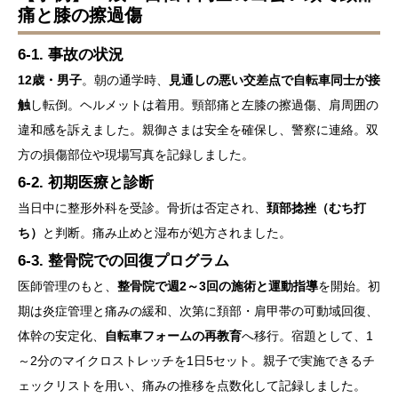
痛と膝の擦過傷
6-1. 事故の状況
12歳・男子
。朝の通学時、
見通しの悪い交差点で自転車同士が接
触
し転倒。ヘルメットは着用。頸部痛と左膝の擦過傷、肩周囲の
違和感を訴えました。親御さまは安全を確保し、警察に連絡。双
方の損傷部位や現場写真を記録しました。
6-2. 初期医療と診断
当日中に整形外科を受診。骨折は否定され、
頚部捻挫（むち打
ち）
と判断。痛み止めと湿布が処方されました。
6-3. 整骨院での回復プログラム
医師管理のもと、
整骨院で週2～3回の施術と運動指導
を開始。初
期は炎症管理と痛みの緩和、次第に頚部・肩甲帯の可動域回復、
体幹の安定化、
自転車フォームの再教育
へ移行。宿題として、1
～2分のマイクロストレッチを1日5セット。親子で実施できるチ
ェックリストを用い、痛みの推移を点数化して記録しました。