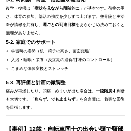
復学・復帰は
「症状を見ながら段階的に」
が基本です。荷物の重
さ、体育の参加、部活の強度を少しずつ上げます。整骨院と主治
医が情報を共有し、
週ごとの到達目標
をあらかじめ決めておくと
無理がありません。
5-2. 家庭でのサポート
学習時の姿勢（机・椅子の高さ、画面距離）
入浴・睡眠・栄養（炎症期の過食/甘味のコントロール）
こまめな体位変換とストレッチ
5-3. 再評価と計画の微調整
痛みが再燃したり、頭痛・めまいが出た場合は、
一段階戻す
判断
も大切です。
「焦らず、でも止まらず」
を合言葉に、着実な回復
を目指します。
【事例】12歳・自転車同士の出会い頭で頸部