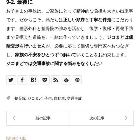
9-2. 最後に
お子さまの事故は、ご家族にとって精神的な負担も大きい出来事
です。だからこそ、私たちは
正しい順序
と
丁寧な伴走
にこだわり
ます。整形外科と整骨院の強みを活かし、復学・復帰・再発予防
まで見据えた道筋を、一緒に作っていきましょう。
ジコまどは保
険交渉を行いません
が、必要に応じて適切な専門家へおつなぎ
し、
家族の不安をひとつずつ解いていく
ことをお約束します。
ジコまどでは交通事故に関する悩みをなくしたい
整骨院
,
ジコまど
,
子供
,
自動車
,
交通事故
関連記事