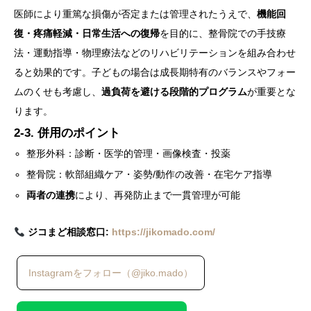
医師により重篤な損傷が否定または管理されたうえで、
機能回
復・疼痛軽減・日常生活への復帰
を目的に、整骨院での手技療
法・運動指導・物理療法などのリハビリテーションを組み合わせ
ると効果的です。子どもの場合は成長期特有のバランスやフォー
ムのくせも考慮し、
過負荷を避ける段階的プログラム
が重要とな
ります。
2-3. 併用のポイント
整形外科：診断・医学的管理・画像検査・投薬
整骨院：軟部組織ケア・姿勢/動作の改善・在宅ケア指導
両者の連携
により、再発防止まで一貫管理が可能
ジコまど相談窓口:
https://jikomado.com/
Instagramをフォロー（@jiko.mado）