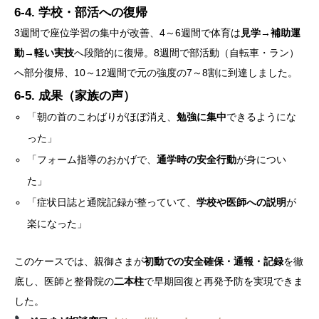
6-4. 学校・部活への復帰
3週間で座位学習の集中が改善、4～6週間で体育は
見学→補助運
動→軽い実技
へ段階的に復帰。8週間で部活動（自転車・ラン）
へ部分復帰、10～12週間で元の強度の7～8割に到達しました。
6-5. 成果（家族の声）
「朝の首のこわばりがほぼ消え、
勉強に集中
できるようにな
った」
「フォーム指導のおかげで、
通学時の安全行動
が身につい
た」
「症状日誌と通院記録が整っていて、
学校や医師への説明
が
楽になった」
このケースでは、親御さまが
初動での安全確保・通報・記録
を徹
底し、医師と整骨院の
二本柱
で早期回復と再発予防を実現できま
した。