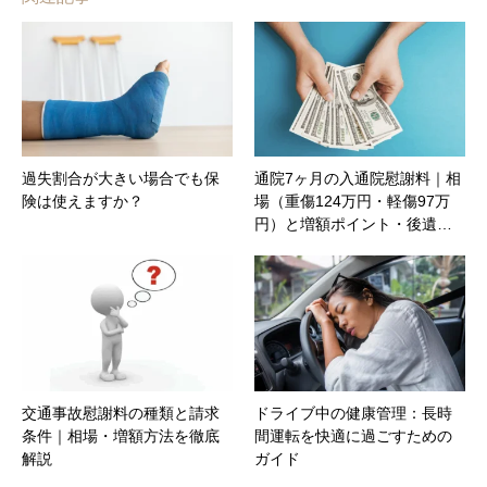
過失割合が大きい場合でも保
通院7ヶ月の入通院慰謝料｜相
険は使えますか？
場（重傷124万円・軽傷97万
円）と増額ポイント・後遺…
交通事故慰謝料の種類と請求
ドライブ中の健康管理：長時
条件｜相場・増額方法を徹底
間運転を快適に過ごすための
解説
ガイド