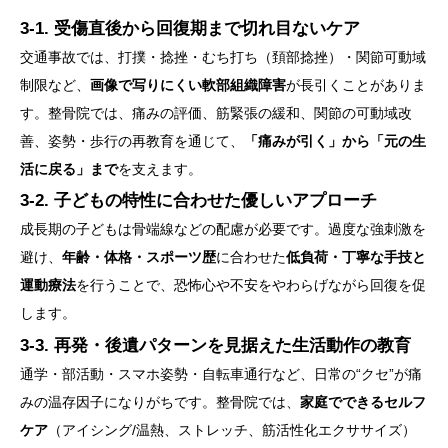
3-1. 受傷直後から回復期まで切れ目ないケア
交通事故では、打撲・捻挫・むち打ち（頚部捻挫）・関節可動域
制限など、
画像で写りにくい軟部組織障害
が長引くことがありま
す。整骨院では、痛みの評価、筋緊張の緩和、関節の可動域改
善、姿勢・歩行の再教育を通じて、
「痛みが引く」から「元の生
活に戻る」まで
を支えます。
3-2. 子どもの特性に合わせた優しいアプローチ
成長期の子どもは骨端線などの配慮が必要です。過度な強刺激を
避け、
年齢・体格・スポーツ歴
に合わせた
低負荷・丁寧な手技と
運動療法
を行うことで、恐怖心や不安をやわらげながら回復を促
します。
3-3. 再発・後遺パターンを見据えた生活動作の教育
通学・部活動・スマホ姿勢・自転車通行など、日常の“クセ”が痛
みの温存因子になりがちです。整骨院では、
家庭でできるセルフ
ケア
（アイシング/温熱、ストレッチ、筋活性化エクササイズ）