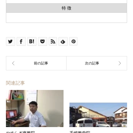
特 徴
関連記事
やすらぎ療整院
手嶋整骨院