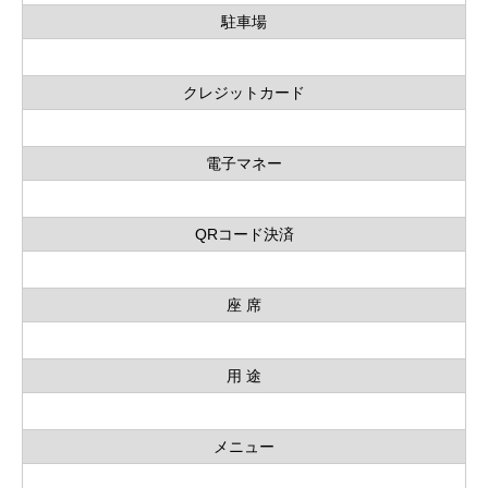
駐車場
クレジットカード
電子マネー
QRコード決済
座 席
用 途
メニュー