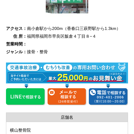
アクセス：
南小倉駅から200m（香春口三萩野駅から1.3km）
住 所：
福岡県福岡市早良区飯倉４丁目８−４
営業時間：
ジャンル：
接骨・整骨
店舗名
横山整骨院