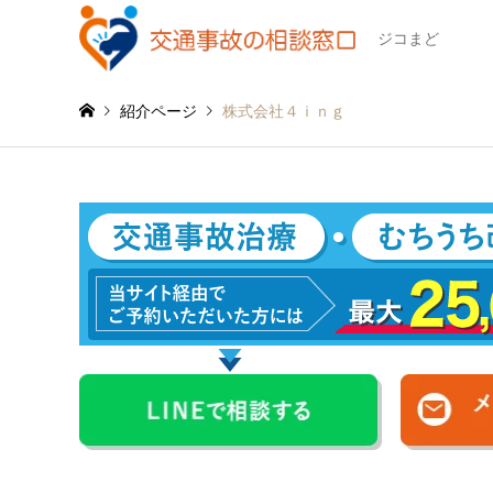
ジコまど
紹介ページ
株式会社４ｉｎｇ