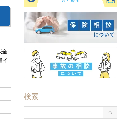
板金
種イ
検索