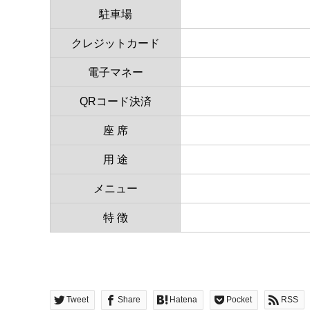
駐車場
クレジットカード
電子マネー
QRコード決済
座 席
用 途
メニュー
特 徴
Tweet
Share
Hatena
Pocket
RSS