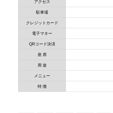
アクセス
駐車場
クレジットカード
電子マネー
QRコード決済
座 席
用 途
メニュー
特 徴