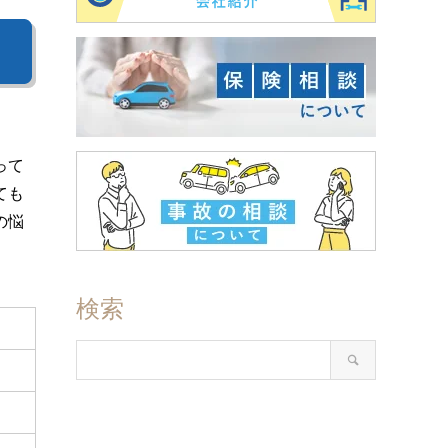
って
ても
の悩
検索