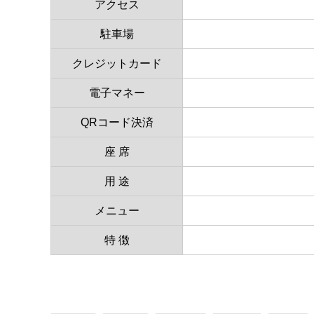
アクセス
駐車場
クレジットカード
電子マネー
QRコード決済
座 席
用 途
メニュー
特 徴