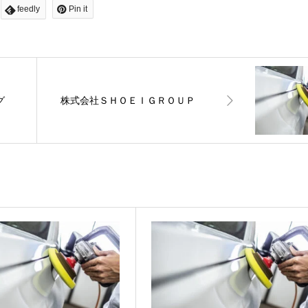
feedly
Pin it
グ
株式会社ＳＨＯＥＩＧＲＯＵＰ