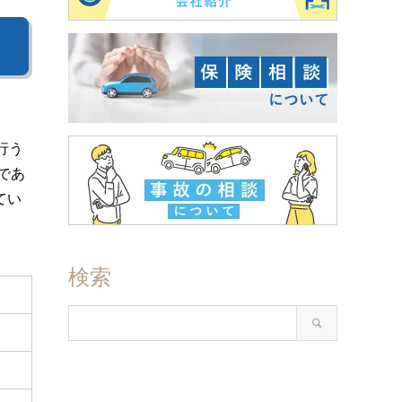
行う
であ
てい
検索