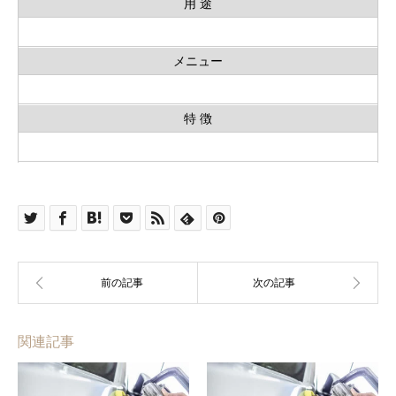
用 途
メニュー
特 徴
関連記事