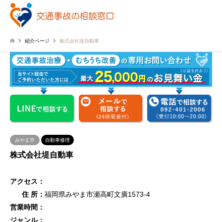
紹介ページ
株式会社堤自動車
みやま市
自動車修理
株式会社堤自動車
アクセス：
住 所：
福岡県みやま市瀬高町文廣1573-4
営業時間：
ジャンル：