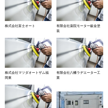
株式会社富士オート
有限会社薬院モーター鈑金塗
装
株式会社マツダオートザム福
有限会社八幡ラヂエーター工
岡東
業