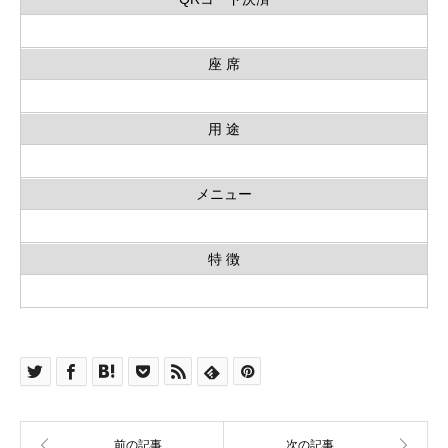
座 席
用 途
メニュー
特 徴