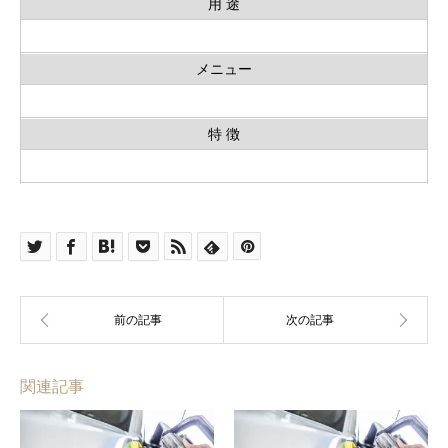
用 途
メニュー
特 徴
関連記事