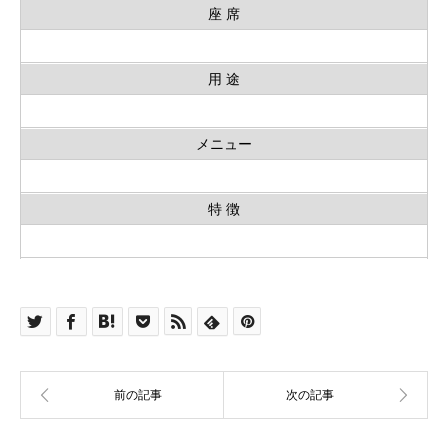
座 席
用 途
メニュー
特 徴