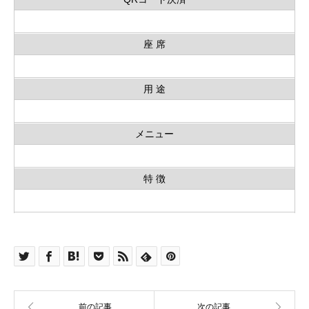
座 席
用 途
メニュー
特 徴