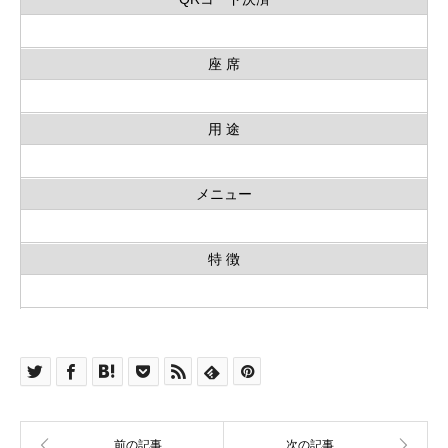
座 席
用 途
メニュー
特 徴