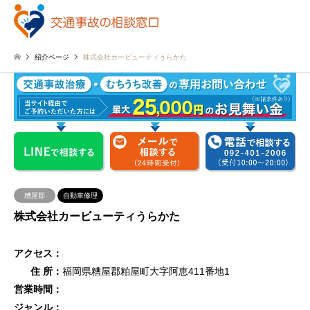
紹介ページ
株式会社カービューティうらかた
糟屋郡
自動車修理
株式会社カービューティうらかた
アクセス：
住 所：
福岡県糟屋郡粕屋町大字阿恵411番地1
営業時間：
ジャンル：