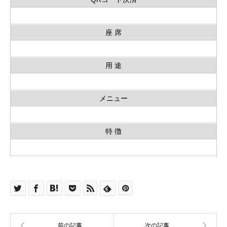
座 席
用 途
メニュー
特 徴