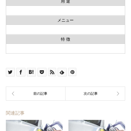
用 途
メニュー
特 徴
関連記事