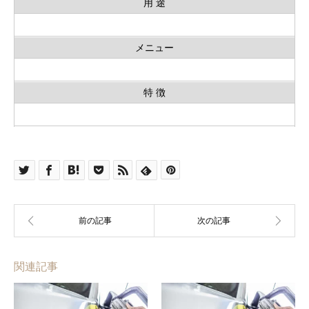
用 途
メニュー
特 徴
関連記事