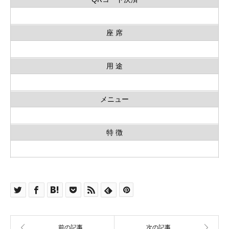
座 席
用 途
メニュー
特 徴