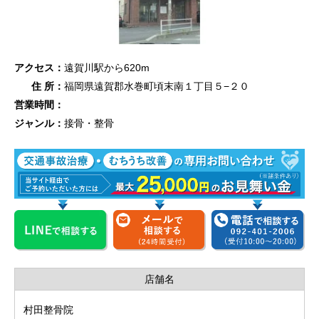
アクセス：
遠賀川駅から620m
住 所：
福岡県遠賀郡水巻町頃末南１丁目５−２０
営業時間：
ジャンル：
接骨・整骨
店舗名
村田整骨院