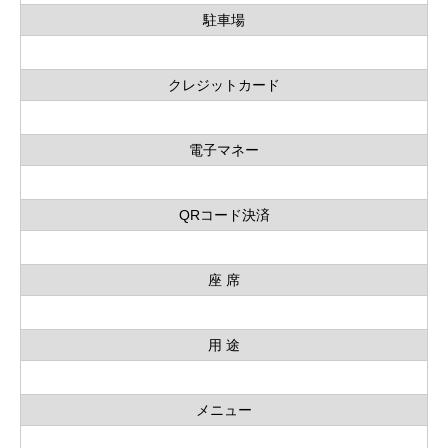
駐車場
クレジットカード
電子マネー
QRコード決済
座 席
用 途
メニュー