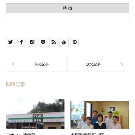
特 徴
関連記事
フナコシ接骨院
大塚整骨院広川院