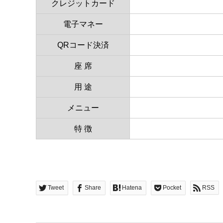
クレジットカード
電子マネー
QRコード決済
座 席
用 途
メニュー
特 徴
Tweet
Share
Hatena
Pocket
RSS