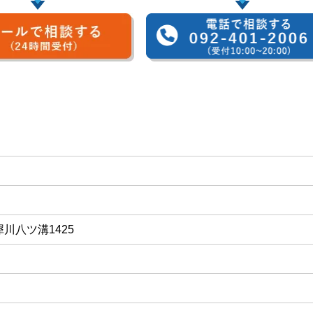
川八ツ溝1425