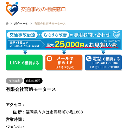
紹介ページ
有限会社宮﨑モータース
うきは市
自動車修理
有限会社宮﨑モータース
アクセス：
住 所：
福岡県うきは市浮羽町小塩1808
営業時間：
ジャンル：