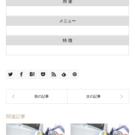
用 途
メニュー
特 徴
関連記事