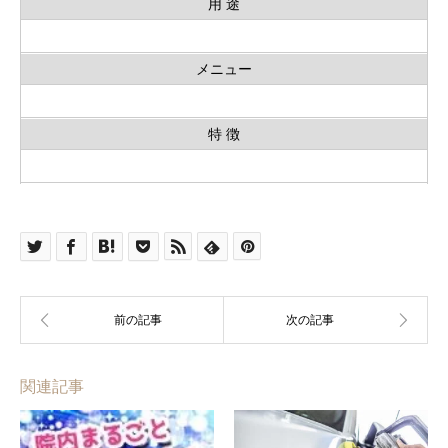
用 途
メニュー
特 徴
関連記事