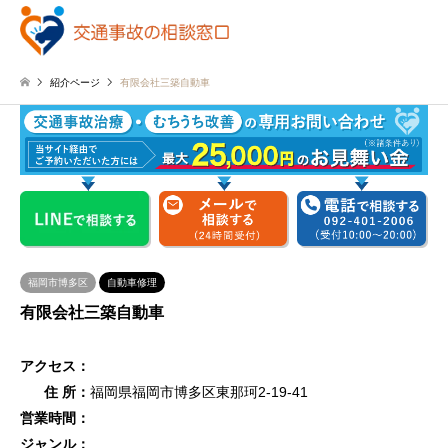
紹介ページ
有限会社三築自動車
福岡市博多区
自動車修理
有限会社三築自動車
アクセス：
住 所：
福岡県福岡市博多区東那珂2-19-41
営業時間：
ジャンル：