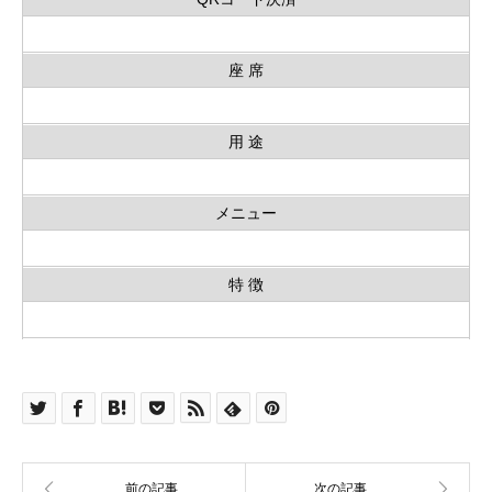
座 席
用 途
メニュー
特 徴