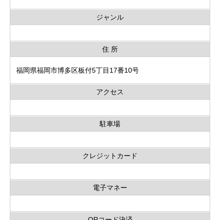
ジャンル
住 所
福岡県福岡市博多区板付5丁目17番10号
アクセス
駐車場
クレジットカード
電子マネー
QRコード決済