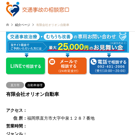
紹介ページ
有限会社オリオン自動車
直方市
自動車修理
有限会社オリオン自動車
アクセス：
住 所：
福岡県直方市大字中泉１２８７番地
営業時間：
ジャンル：