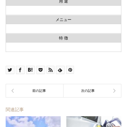
用 途
メニュー
特 徴
関連記事