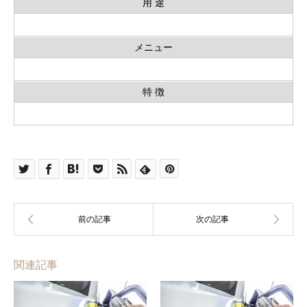
用 途
メニュー
特 徴
関連記事