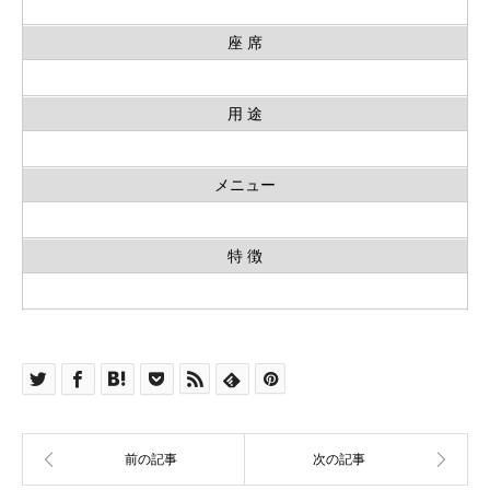
座 席
用 途
メニュー
特 徴