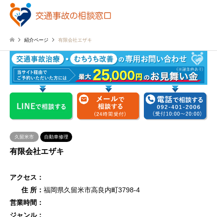
紹介ページ
有限会社エザキ
久留米市
自動車修理
有限会社エザキ
アクセス：
住 所：
福岡県久留米市高良内町3798-4
営業時間：
ジャンル：