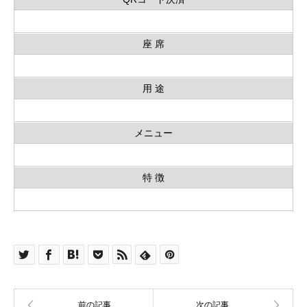
座 席
用 途
メニュー
特 徴