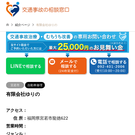
紹介ページ
有限会社ゆりの
宮若市
自動車修理
有限会社ゆりの
アクセス：
住 所：
福岡県宮若市龍徳622
営業時間：
ジャンル：