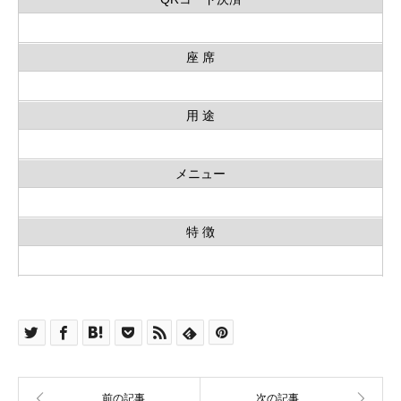
座 席
用 途
メニュー
特 徴