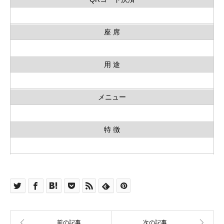
座 席
用 途
メニュー
特 徴