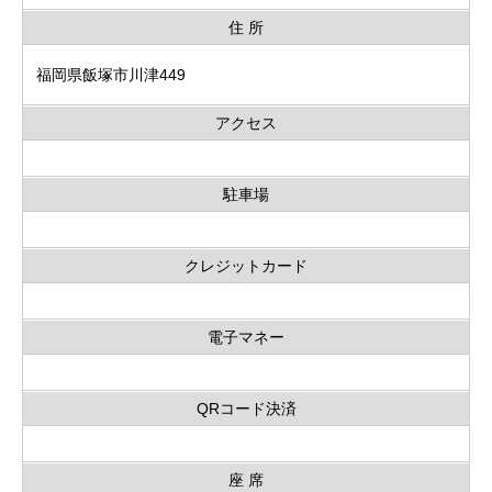
住 所
福岡県飯塚市川津449
アクセス
駐車場
クレジットカード
電子マネー
QRコード決済
座 席