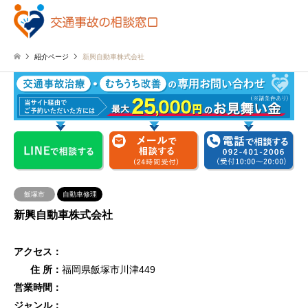
紹介ページ
新興自動車株式会社
飯塚市
自動車修理
新興自動車株式会社
アクセス：
住 所：
福岡県飯塚市川津449
営業時間：
ジャンル：