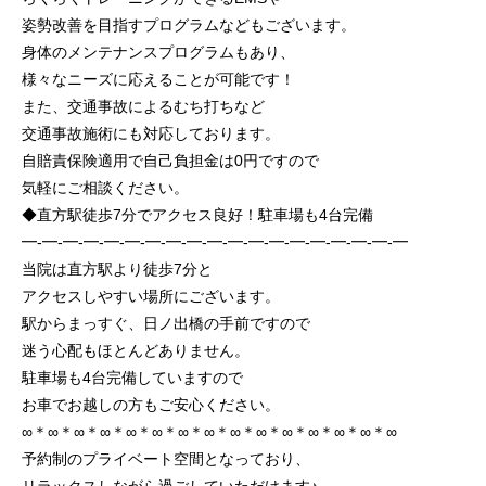
姿勢改善を目指すプログラムなどもございます。
身体のメンテナンスプログラムもあり、
様々なニーズに応えることが可能です！
また、交通事故によるむち打ちなど
交通事故施術にも対応しております。
自賠責保険適用で自己負担金は0円ですので
気軽にご相談ください。
◆直方駅徒歩7分でアクセス良好！駐車場も4台完備
━-━-━-━-━-━-━-━-━-━-━-━-━-━-━-━-━-━-━
当院は直方駅より徒歩7分と
アクセスしやすい場所にございます。
駅からまっすぐ、日ノ出橋の手前ですので
迷う心配もほとんどありません。
駐車場も4台完備していますので
お車でお越しの方もご安心ください。
∞＊∞＊∞＊∞＊∞＊∞＊∞＊∞＊∞＊∞＊∞＊∞＊∞＊∞＊∞
予約制のプライベート空間となっており、
リラックスしながら過ごしていただけます♪