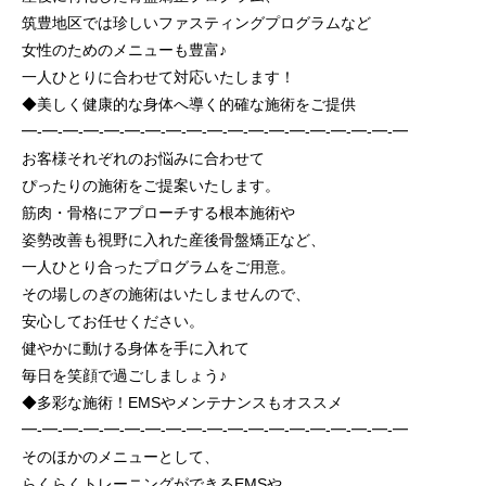
筑豊地区では珍しいファスティングプログラムなど
女性のためのメニューも豊富♪
一人ひとりに合わせて対応いたします！
◆美しく健康的な身体へ導く的確な施術をご提供
━-━-━-━-━-━-━-━-━-━-━-━-━-━-━-━-━-━-━
お客様それぞれのお悩みに合わせて
ぴったりの施術をご提案いたします。
筋肉・骨格にアプローチする根本施術や
姿勢改善も視野に入れた産後骨盤矯正など、
一人ひとり合ったプログラムをご用意。
その場しのぎの施術はいたしませんので、
安心してお任せください。
健やかに動ける身体を手に入れて
毎日を笑顔で過ごしましょう♪
◆多彩な施術！EMSやメンテナンスもオススメ
━-━-━-━-━-━-━-━-━-━-━-━-━-━-━-━-━-━-━
そのほかのメニューとして、
らくらくトレーニングができるEMSや