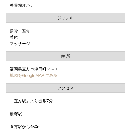
整骨院オハナ
ジャンル
接骨・整骨
整体
マッサージ
住 所
福岡県直方市津田町２－１
地図をGoogleMAP でみる
アクセス
「直方駅」より徒歩7分
最寄駅
直方駅から450m