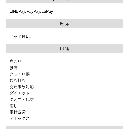
LINEPay/PayPay/auPay
座 席
ベッド数1台
用 途
肩こり
腰痛
ぎっくり腰
むち打ち
交通事故対応
ダイエット
冷え性・代謝
癒し
眼精疲労
デトックス