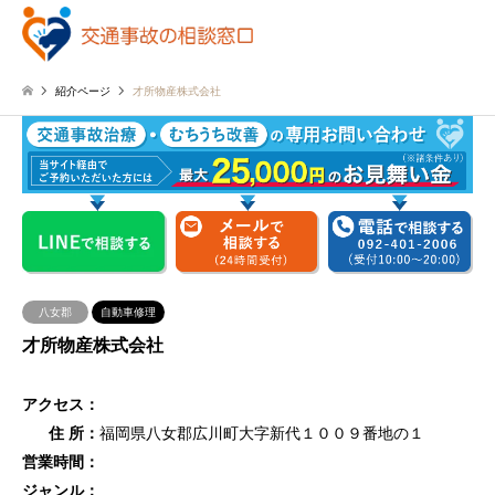
紹介ページ
才所物産株式会社
八女郡
自動車修理
才所物産株式会社
アクセス：
住 所：
福岡県八女郡広川町大字新代１００９番地の１
営業時間：
ジャンル：