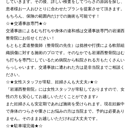
していきます。その後、詳しい検査をしてつらさの原因を探し、
患者様お一人おひとりに合わせたプランを提案させて頂きます。
もちろん、保険の範囲内だけでの施術も可能です！
☆★交通事故専門★☆
交通事故によるむち打ちや身体の違和感は交通事故専門の岩瀬西
整骨院にお任せください！
もともと柔道整復師（整骨院の先生）は捻挫や打撲による軟部組
織損傷に対する施術のプロです。そのなかでも岩瀬西整骨院はむ
ち打ちを専門にしているため病院から転院される方もたくさんい
らっしゃいます。交通事故に遭われた方は是非当院までご相談く
ださい。
☆★女性スタッフが常駐、妊婦さんも大丈夫♪★☆
『岩瀬西整骨院』には女性スタッフが常駐しておりますので、女
性の方も安心してお越しいただくことができます♪
また妊婦さんも安定期であれば施術を受けられます。現在妊娠中
で身体のつらさや重さにお悩みの方は当院まで。予約は必要あり
ません。そのままお越しいただければ大丈夫です。
☆★駐車場完備★☆