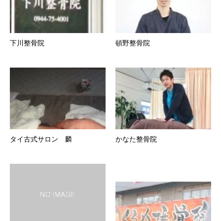
下川整骨院
頓野整骨院
タイ古式サロン 麟
かなた整骨院