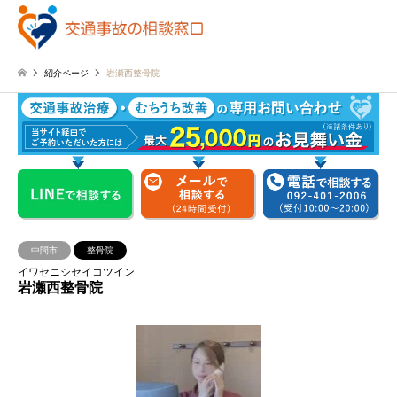
紹介ページ
岩瀬西整骨院
中間市
整骨院
イワセニシセイコツイン
岩瀬西整骨院