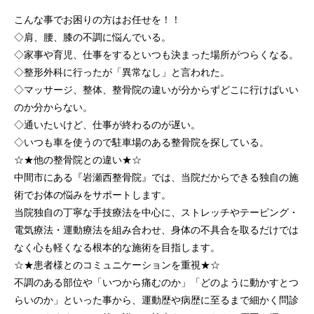
こんな事でお困りの方はお任せを！！
◇肩、腰、膝の不調に悩んでいる。
◇家事や育児、仕事をするといつも決まった場所がつらくなる。
◇整形外科に行ったが「異常なし」と言われた。
◇マッサージ、整体、整骨院の違いが分からずどこに行けばいい
のか分からない。
◇通いたいけど、仕事が終わるのが遅い。
◇いつも車を使うので駐車場のある整骨院を探している。
☆★他の整骨院との違い★☆
中間市にある『岩瀬西整骨院』では、当院だからできる独自の施
術でお体の悩みをサポートします。
当院独自の丁寧な手技療法を中心に、ストレッチやテーピング・
電気療法・運動療法を組み合わせ、身体の不具合を取るだけでは
なく心も軽くなる根本的な施術を目指します。
☆★患者様とのコミュニケーションを重視★☆
不調のある部位や「いつから痛むのか」「どのように動かすとつ
らいのか」といった事から、運動歴や病歴に至るまで細かく問診