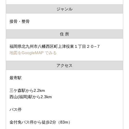
ジャンル
接骨・整骨
住 所
福岡県北九州市八幡西区町上津役東１丁目２０−７
地図をGoogleMAP でみる
アクセス
最寄駅
三ケ森駅から2.2km
西山(福岡)駅から2.3km
バス停
金付免バス停から徒歩2分（83m）