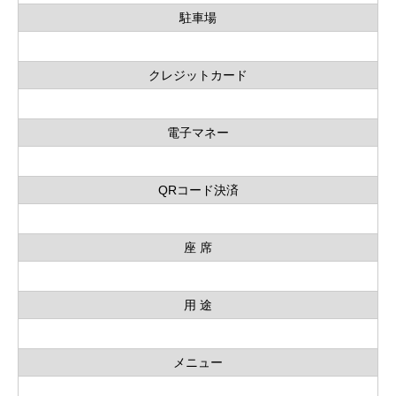
駐車場
クレジットカード
電子マネー
QRコード決済
座 席
用 途
メニュー