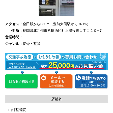
アクセス：
金田駅から630m（豊前大熊駅から940m）
住 所：
福岡県北九州市八幡西区町上津役東１丁目２０−７
営業時間：
ジャンル：
接骨・整骨
店舗名
山村整骨院