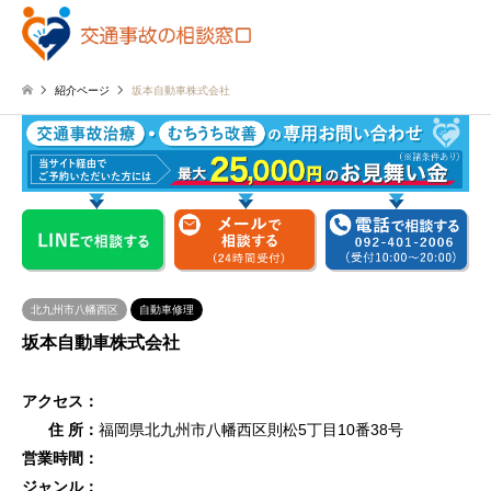
紹介ページ
坂本自動車株式会社
北九州市八幡西区
自動車修理
坂本自動車株式会社
アクセス：
住 所：
福岡県北九州市八幡西区則松5丁目10番38号
営業時間：
ジャンル：