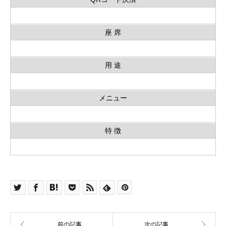
座 席
用 途
メニュー
特 徴