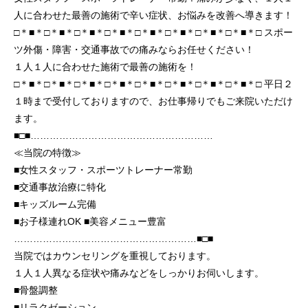
人に合わせた最善の施術で辛い症状、お悩みを改善へ導きます！
□＊■＊□＊■＊□＊■＊□＊■＊□＊■＊□＊■＊□＊■＊□＊■＊□ スポー
ツ外傷・障害・交通事故での痛みならお任せください！
１人１人に合わせた施術で最善の施術を！
□＊■＊□＊■＊□＊■＊□＊■＊□＊■＊□＊■＊□＊■＊□＊■＊□ 平日２
１時まで受付しておりますので、お仕事帰りでもご来院いただけ
ます。
■□■…………………………………………………
≪当院の特徴≫
■女性スタッフ・スポーツトレーナー常勤
■交通事故治療に特化
■キッズルーム完備
■お子様連れOK ■美容メニュー豊富
…………………………………………………■□■
当院ではカウンセリングを重視しております。
１人１人異なる症状や痛みなどをしっかりお伺いします。
■骨盤調整
■リラクゼーション