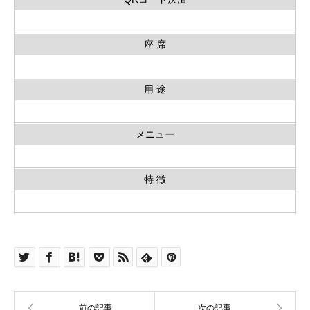
座 席
用 途
メニュー
特 徴