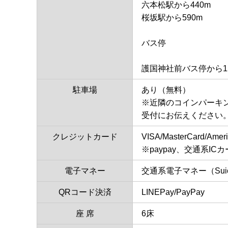
六本松駅から440m
桜坂駅から590m
バス停
護国神社前バス停から1
駐車場
あり（無料）
※近隣のコインパーキ
受付にお伝えください
クレジットカード
VISA/MasterCard/Ameri
※paypay、交通系I
電子マネー
交通系電子マネー（Suica
QRコード決済
LINEPay/PayPay
座 席
6床