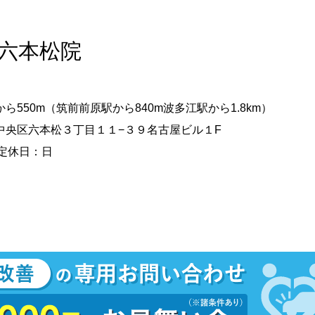
 六本松院
ら550m（筑前前原駅から840m波多江駅から1.8km）
中央区六本松３丁目１１−３９名古屋ビル１F
 / 定休日：日