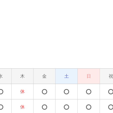
水
木
金
土
日
休
休