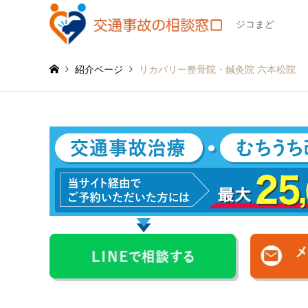
ジコまど
紹介ページ
リカバリー整骨院・鍼灸院 六本松院