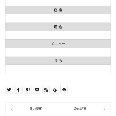
座 席
用 途
メニュー
特 徴