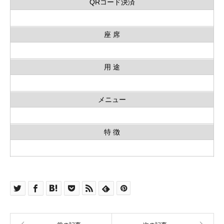
QRコード決済
座 席
用 途
メニュー
特 徴