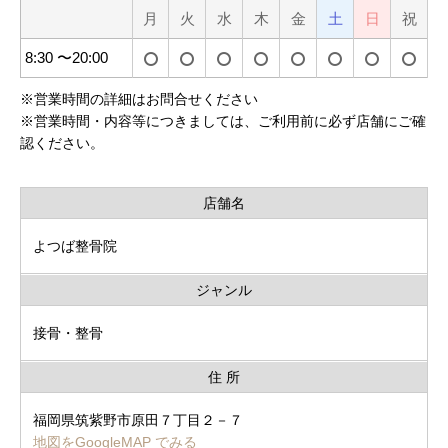
月
火
水
木
金
土
日
祝
8:30 〜20:00
※
営業時間の詳細はお問合せください
※
営業時間・内容等につきましては、ご利用前に必ず店舗にご確
認ください。
店舗名
よつば整骨院
ジャンル
接骨・整骨
住 所
福岡県筑紫野市原田７丁目２－７
地図をGoogleMAP でみる