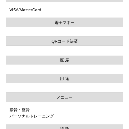
VISA/MasterCard
電子マネー
QRコード決済
座 席
用 途
メニュー
接骨・整骨
パーソナルトレーニング
特 徴