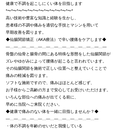
健康で不調を起こしにくい体を目指します
*〜*〜*〜*〜*〜*〜*〜*〜*〜*〜*〜*〜*
高い技術や豊富な知識と経験を生かし、
患者様の不調や痛みを適切な手技とマシンを用いて
早期改善を図ります。
◆仙腸関節矯正（AKA療法）で辛い腰痛をケアします◆
—…—…—…—…—…—…—…—…—…—…—…—…—
骨盤の仙骨と腸骨の間にある特殊な形態をした仙腸関節が
ズレやゆがみによって腰痛が起こると言われています。
その仙腸関節を施術で正しい位置へと整えていくことで
痛みの軽減を図ります。
ソフトな施術ですので、痛みはほとんど感じず、
お子様からご高齢の方まで安心してお受けいただけます。
いろんな部位への痛みが出てくる前に、
早めに当院へご来院ください。
◆健康で痛みのない体を一緒に目指しませんか？◆
—…—…—…—…—…—…—…—…—…—…—…—
・体の不調を年齢のせいだと我慢している