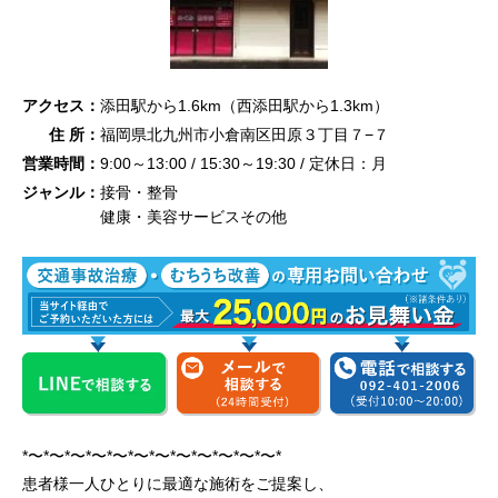
アクセス：
添田駅から1.6km（西添田駅から1.3km）
住 所：
福岡県北九州市小倉南区田原３丁目７−７
営業時間：
9:00～13:00 / 15:30～19:30 / 定休日：月
ジャンル：
接骨・整骨
健康・美容サービスその他
*〜*〜*〜*〜*〜*〜*〜*〜*〜*〜*〜*〜*
患者様一人ひとりに最適な施術をご提案し、