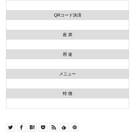
QRコード決済
座 席
用 途
メニュー
特 徴