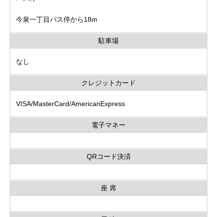
今泉一丁目バス停から18m
駐車場
なし
クレジットカード
VISA/MasterCard/AmericanExpress
電子マネー
QRコード決済
座 席