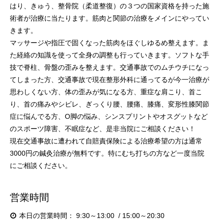
はり、きゅう、整骨院（柔道整復）の３つの国家資格を持った施
術者が治療に当たります。筋肉と関節の治療をメインにやってい
きます。
マッサージや指圧で固くなった筋肉をほぐしゆるめ整えます。ま
た経絡の知識を使って全身の調整も行っていきます。ソフトな手
技で脊柱、骨盤の歪みを整えます。交通事故でのムチウチになっ
てしまった方、交通事故で現在整形外科に通ってるが今一治療が
思わしくない方、体の歪みが気になる方、重症な肩こり、首こ
り、首の痛みやシビレ、ぎっくり腰、腰痛、膝痛、変形性膝関節
症に悩んでる方、O脚の悩み、シンスプリントやオスグットなど
のスポーツ障害、不眠症など、是非当院にご相談ください！
現在交通事故に遭われて自賠責保険による治療希望の方は通常
3000円の鍼灸治療が無料です。特にむち打ちの方など一度当院
にご相談ください。
営業時間
本日の営業時間：
9:30～13:00
15:00～20:30