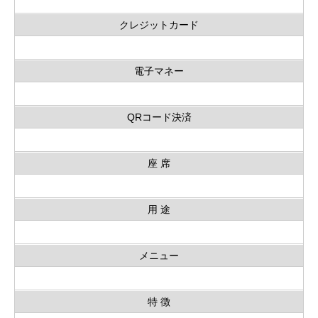
クレジットカード
電子マネー
QRコード決済
座 席
用 途
メニュー
特 徴