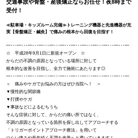
交通事故や骨盤・産後矯正ならお任せ！夜8時まで
受付！
≪駐車場・キッズルーム完備≫トレーニング機器と先進機器が充
実【骨盤矯正・鍼灸】で痛みの根本から回復を目指す！
━･･･━･･･━･･･━･･･━･･･━･･･━･･･━･･･━･･･━･･･━･･･━
☆ 平成28年9月1日に新規オープン ☆
からだの不調の原因となっている場所に対して
根本的な改善を目指し、全力で施術にあたります◎
━･･･━･･･━･･･━･･･━･･･━･･･━･･･━･･･━･･･━･･･━･･･━
＜ 痛みやケガでお悩みの方はぜひ当院へ！ ＞
▼慢性的な関節痛
▼打撲やケガ
▼事故などによるむちうち
そんな症状に対して、からだの痛い所ではなく、
不調の原因となっている箇所を探し出してアプローチする
「トリガーポイントアプローチ療法」を用いて
つらい痛みや長年続く不調を改善へと導いていきます！