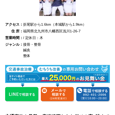
アクセス：
折尾駅から1.6km（本城駅から1.9km）
住 所：
福岡県北九州市八幡西区浅川1-26-7
営業時間：
/ 定休日：木
ジャンル：
接骨・整骨
鍼灸
整体