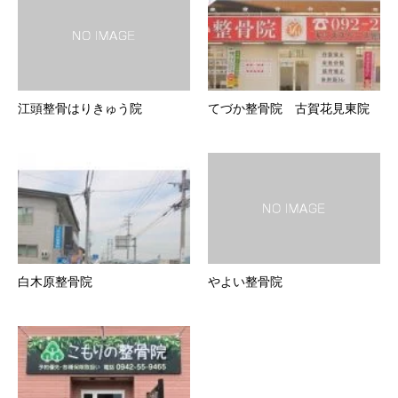
江頭整骨はりきゅう院
てづか整骨院 古賀花見東院
白木原整骨院
やよい整骨院