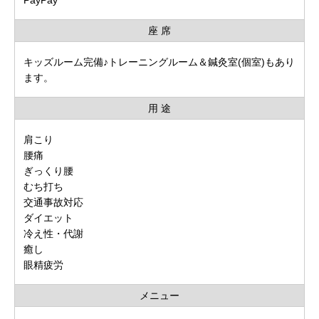
座 席
キッズルーム完備♪トレーニングルーム＆鍼灸室(個室)もあり
ます。
用 途
肩こり
腰痛
ぎっくり腰
むち打ち
交通事故対応
ダイエット
冷え性・代謝
癒し
眼精疲労
メニュー