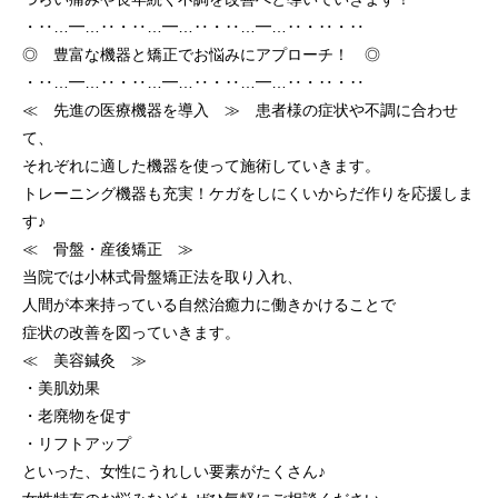
・‥…━…‥・‥…━…‥・‥…━…‥・‥・‥
◎ 豊富な機器と矯正でお悩みにアプローチ！ ◎
・‥…━…‥・‥…━…‥・‥…━…‥・‥・‥
≪ 先進の医療機器を導入 ≫ 患者様の症状や不調に合わせ
て、
それぞれに適した機器を使って施術していきます。
トレーニング機器も充実！ケガをしにくいからだ作りを応援しま
す♪
≪ 骨盤・産後矯正 ≫
当院では小林式骨盤矯正法を取り入れ、
人間が本来持っている自然治癒力に働きかけることで
症状の改善を図っていきます。
≪ 美容鍼灸 ≫
・美肌効果
・老廃物を促す
・リフトアップ
といった、女性にうれしい要素がたくさん♪