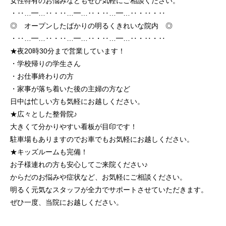
女性特有のお悩みなどもぜひ気軽にご相談ください。
・‥…━…‥・‥…━…‥・‥…━…‥・‥・‥
◎ オープンしたばかりの明るくきれいな院内 ◎
・‥…━…‥・‥…━…‥・‥…━…‥・‥・‥
★夜20時30分まで営業しています！
・学校帰りの学生さん
・お仕事終わりの方
・家事が落ち着いた後の主婦の方など
日中は忙しい方も気軽にお越しください。
★広々とした整骨院♪
大きくて分かりやすい看板が目印です！
駐車場もありますのでお車でもお気軽にお越しください。
★キッズルームも完備！
お子様連れの方も安心してご来院ください♪
からだのお悩みや症状など、お気軽にご相談ください。
明るく元気なスタッフが全力でサポートさせていただきます。
ぜひ一度、当院にお越しください。