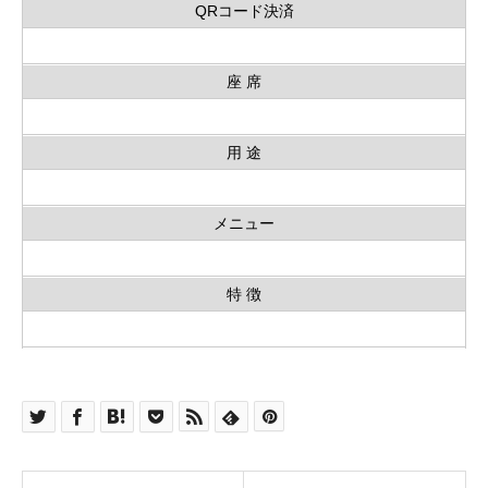
QRコード決済
座 席
用 途
メニュー
特 徴