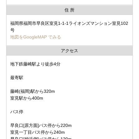
住 所
福岡県福岡市早良区室見1-1-1ライオンズマンション室見102
号
地図をGoogleMAP でみる
アクセス
地下鉄藤崎駅より徒歩4分
最寄駅
藤崎(福岡)駅から320m
室見駅から400m
バス停
早良口[原方面]バス停から220m
室見一丁目バス停から240m
早良口[姪浜側]バス停から120m