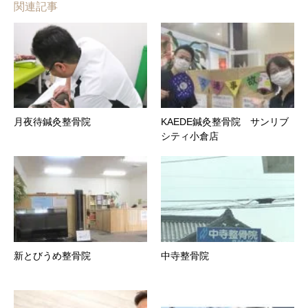
関連記事
月夜待鍼灸整骨院
KAEDE鍼灸整骨院 サンリブ
シティ小倉店
新とびうめ整骨院
中寺整骨院