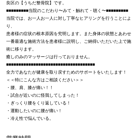
良区の【うちだ整骨院】です。
■■■■■■■■■当院のこだわり〜みて・触れて・聴く〜■■■■■■■■■
当院では、お一人お一人に対し丁寧なヒアリングを行うことによ
り、
患者様の症状の根本原因を究明します。また身体の状態とあわせ
一番最適な施術方法を患者様に説明し、ご納得いただいた上で施
術に移ります。
癒しのみのマッサージは行っておりません。
■■■■■■■■■■■■■■■■■■■■■■■■■■■■■■■■■■■■
全力であなたが健康を取り戻すためのサポートをいたします！
＜＜特にこんな方はご相談ください＞＞
・腰、肩、膝が痛い！！
・試合が近いのに怪我してしまった！
・ぎっくり腰をくり返している！
・運動したいのに腰が痛い！
・冷え性で悩んでいる。