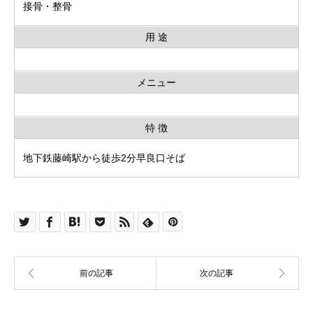
接骨・整骨
用 途
メニュー
特 徴
地下鉄藤崎駅から徒歩2分早良口そば