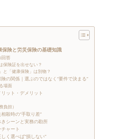
康保険と労災保険の基礎知識
の回答
では保険証を出せない？
保険」と「健康保険」は別物？
災保険の関係｜選ぶのではなく“要件で決まる”
る場面
うメリット・デメリット
務負担）
失相殺時の“手取り差”
うべきシーンと実務の勘所
ーチャート
正しく選べば“損しない”