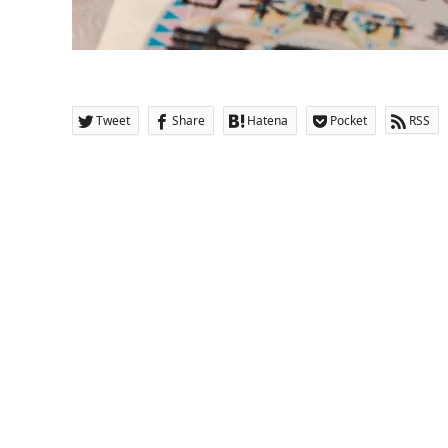
Tweet
Share
Hatena
Pocket
RSS