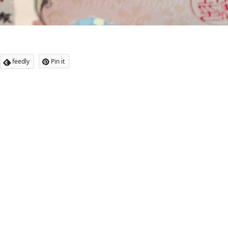
feedly
Pin it