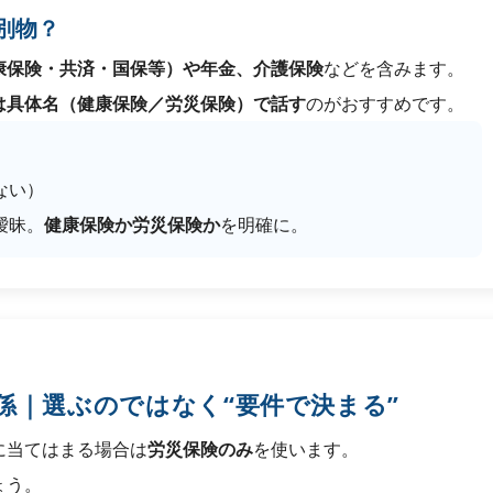
別物？
康保険・共済・国保等）や年金、介護保険
などを含みます。
は具体名（健康保険／労災保険）で話す
のがおすすめです。
ない）
曖昧。
健康保険か労災保険か
を明確に。
関係｜選ぶのではなく“要件で決まる”
に当てはまる場合は
労災保険のみ
を使います。
ょう。