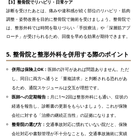
【3】整骨院でリハビリ・日常ケア
診断を受けたあとは、痛みや違和感が続く部位のリハビリ・筋肉
調整・姿勢改善を目的に整骨院で施術を受けましょう。整骨院で
は、整形外科では時間を取りづらい「手技療法」や「深層筋アプ
ローチ」が受けられるため、回復を早める効果が期待できます。
5. 整骨院と整形外科を併用する際のポイント
併用は保険上OK：
医師の許可があれば問題ありません。ただ
し、同日に両方へ通うと「重複請求」と判断される恐れがあ
るため、通院スケジュールは交互が理想です。
医師への定期報告：
月に1〜2回は整形外科にも通い、症状の
経過を報告し、診断書の更新をもらいましょう。これが保険
会社に対する「治療の継続正当性」の証拠になります。
整骨院の選び方：
交通事故対応に慣れていない院だと、保険
会社対応や書類管理が不十分なことも。交通事故施術に実績